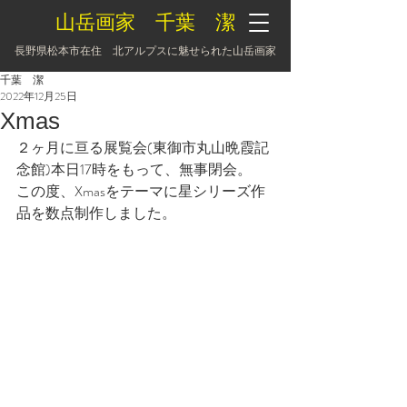
山岳画家 千葉 潔
長野県松本市在住 北アルプスに魅せられた山岳画家
千葉 潔
2022年12月25日
Xmas
２ヶ月に亘る展覧会(東御市丸山晩霞記
念館)本日17時をもって、無事閉会。
この度、Xmasをテーマに星シリーズ作
品を数点制作しました。