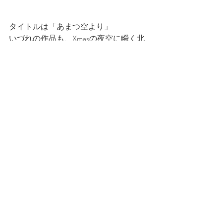
タイトルは「あまつ空より」
いづれの作品も、Xmasの夜空に瞬く北
の空の星座です。
最新記事
すべて表示