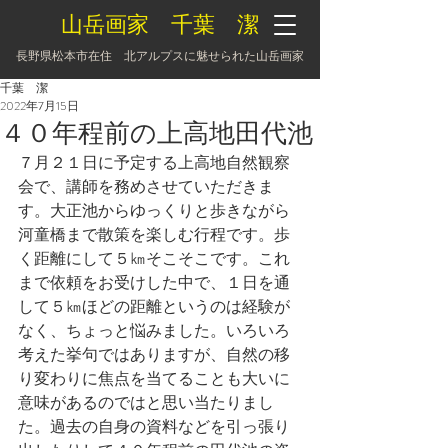
山岳画家 千葉 潔
長野県松本市在住 北アルプスに魅せられた山岳画家
千葉 潔
2022年7月15日
４０年程前の上高地田代池
７月２１日に予定する上高地自然観察
会で、講師を務めさせていただきま
す。大正池からゆっくりと歩きながら
河童橋まで散策を楽しむ行程です。歩
く距離にして５㎞そこそこです。これ
まで依頼をお受けした中で、１日を通
して５㎞ほどの距離というのは経験が
なく、ちょっと悩みました。いろいろ
考えた挙句ではありますが、自然の移
り変わりに焦点を当てることも大いに
意味があるのではと思い当たりまし
た。過去の自身の資料などを引っ張り