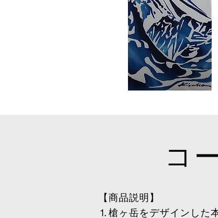
コ
【商品説明】
⒈槍ヶ岳をデザインした