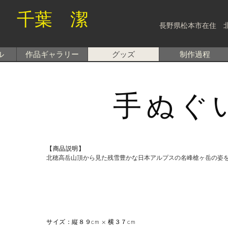
 千葉 潔
長野県松本市在住 
ル
作品ギャラリー
グッズ
制作過程
手ぬぐ
【商品説明】
北穂高岳山頂から見た残雪豊かな日本アルプスの名峰槍ヶ岳の姿
サイズ：縦８９cm × 横３７cm