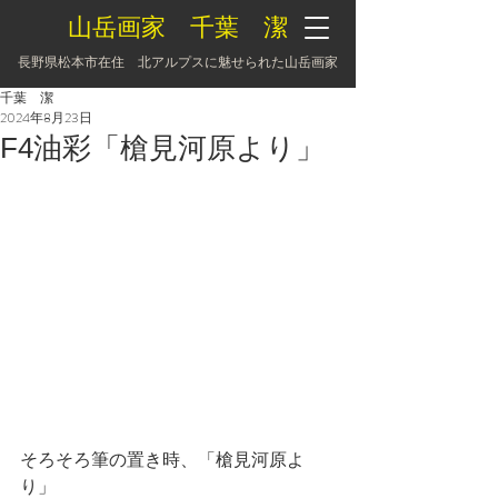
山岳画家 千葉 潔
長野県松本市在住 北アルプスに魅せられた山岳画家
千葉 潔
2024年8月23日
F4油彩「槍見河原より」
そろそろ筆の置き時、「槍見河原よ
り」