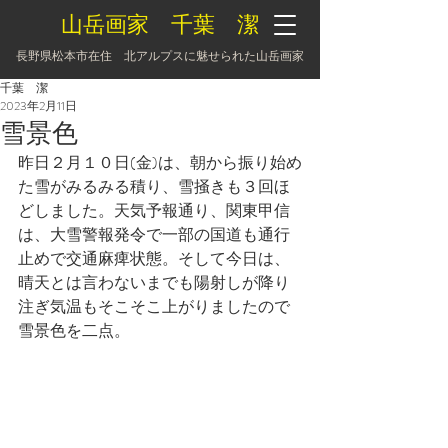
山岳画家 千葉 潔
長野県松本市在住 北アルプスに魅せられた山岳画家
千葉 潔
2023年2月11日
雪景色
昨日２月１０日(金)は、朝から振り始め
た雪がみるみる積り、雪掻きも３回ほ
どしました。天気予報通り、関東甲信
は、大雪警報発令で一部の国道も通行
止めで交通麻痺状態。そして今日は、
晴天とは言わないまでも陽射しが降り
注ぎ気温もそこそこ上がりましたので
雪景色を二点。