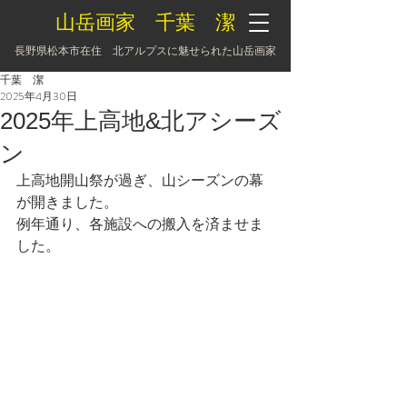
山岳画家 千葉 潔
長野県松本市在住 北アルプスに魅せられた山岳画家
千葉 潔
2025年4月30日
2025年上高地&北アシーズ
ン
上高地開山祭が過ぎ、山シーズンの幕
が開きました。
例年通り、各施設への搬入を済ませま
した。