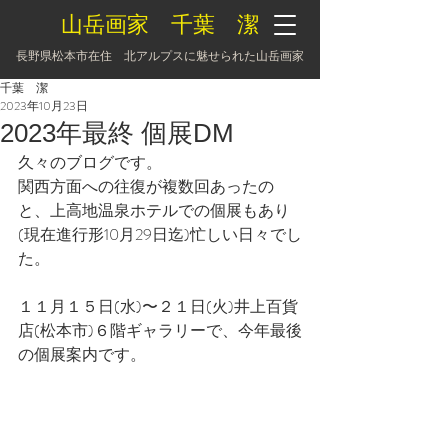
山岳画家 千葉 潔
長野県松本市在住 北アルプスに魅せられた山岳画家
千葉 潔
2023年10月23日
2023年最終 個展DM
久々のブログです。
関西方面への往復が複数回あったの
と、上高地温泉ホテルでの個展もあり
(現在進行形10月29日迄)忙しい日々でし
た。
１１月１５日(水)〜２１日(火)井上百貨
店(松本市)６階ギャラリーで、今年最後
の個展案内です。