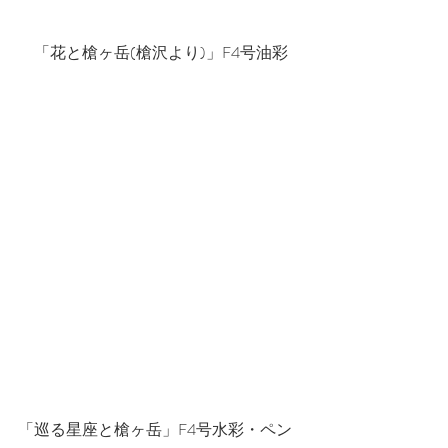
　「花と槍ヶ岳(槍沢より)」F4号油彩
「巡る星座と槍ヶ岳」F4号水彩・ペン