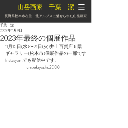
山岳画家 千葉 潔
長野県松本市在住 北アルプスに魅せられた山岳画家
千葉 潔
2023年11月9日
2023年最終の個展作品
11月15日(水)〜21日(火)井上百貨店６階
ギャラリー(松本市)個展作品の一部です
Instagramでも配信中です。　　
                         chibakiyoshi.2008