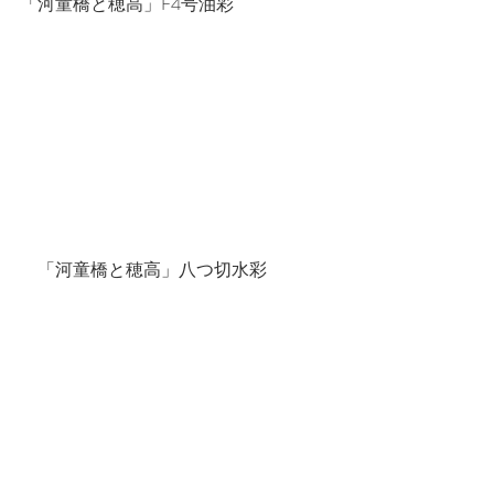
「河童橋と穂高」F4号油彩
　「河童橋と穂高」八つ切水彩