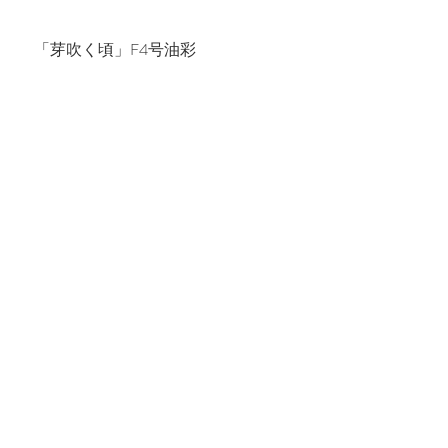
　「芽吹く頃」F4号油彩
　「冬の星座と穂高」SM変型　水彩・
ペン
最新記事
すべて表示