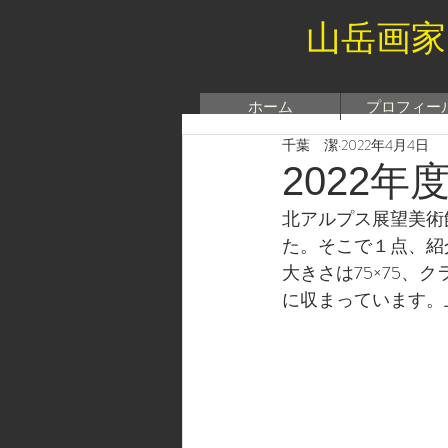
山岳画家
ホーム
プロフィー
千葉 潔
2022年4月4日
2022
北アルプス展望美術
た。そこで１点、紹
大きさは75×75
に収まっています。