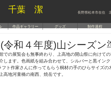
 千葉 潔
長野県松本市在住 
ル
作品ギャラリー
グッズ
制作過程
年度(令和４年度)山シーズン
館での展覧会も無事終わり、上高地の開山祭に向けての
介します。色画紙を組み合わせて、シルバーと黒インク
、クラフト作家さんに作ってもらう桐材の手のひらサイズの
上高地河童橋の南西、焼岳です。