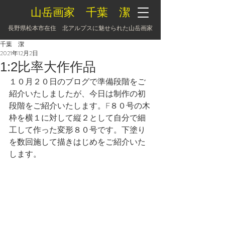
山岳画家 千葉 潔
長野県松本市在住 北アルプスに魅せられた山岳画家
千葉 潔
2021年12月2日
1:2比率大作作品
１０月２０日のブログで準備段階をご
紹介いたしましたが、今日は制作の初
段階をご紹介いたします。F８０号の木
枠を横１に対して縦２として自分で細
工して作った変形８０号です。下塗り
を数回施して描きはじめをご紹介いた
します。