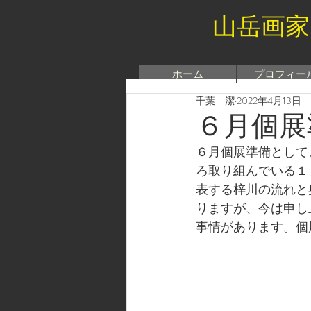
山岳画家
ホーム
プロフィー
千葉 潔
2022年4月13日
６月個展
６月個展準備として
ろ取り組んでいる１
表する梓川の流れと
りますが、今は申し
事情があります。個