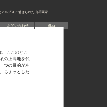
北アルプスに魅せられた山岳画家
お問い合わせ
Blog
は、ここのとこ
頃の上高地を代
一つの目的があ
、ちょっとした