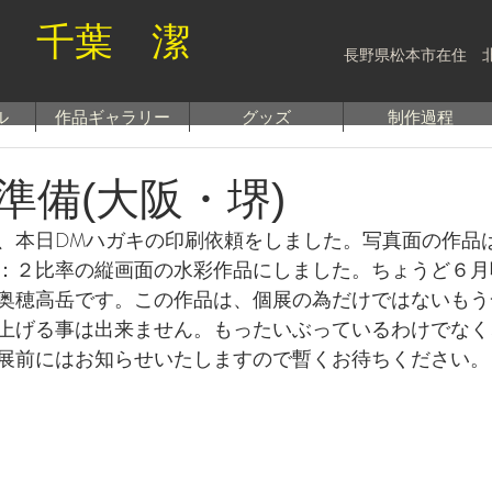
 千葉 潔
長野県松本市在住 
ル
作品ギャラリー
グッズ
制作過程
準備(大阪・堺)
、本日DMハガキの印刷依頼をしました。写真面の作品
：２比率の縦画面の水彩作品にしました。ちょうど６月
奥穂高岳です。この作品は、個展の為だけではないもう
上げる事は出来ません。もったいぶっているわけでなく
展前にはお知らせいたしますので暫くお待ちください。