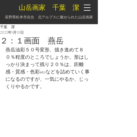
山岳画家 千葉 潔
長野県松本市在住 北アルプスに魅せられた山岳画家
千葉 潔
2022年1月10日
２：１画面 燕岳
燕岳油彩５０号変形、描き進めて８
０％程度のところでしょうか。形はし
っかり決まって残り２０％は、距離
感・質感・色彩etcなどを詰めていく事
になるのですが、一気にやるか、じっ
くりやるかです。