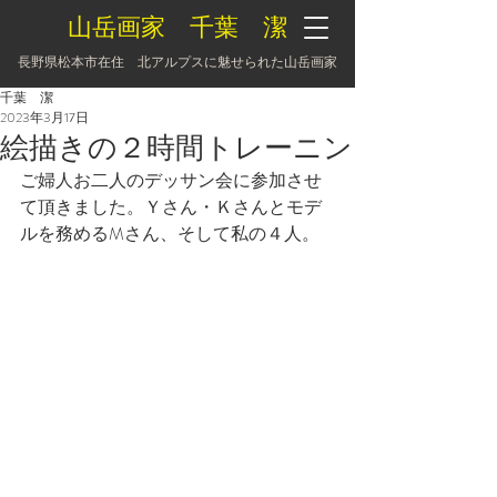
山岳画家 千葉 潔
長野県松本市在住 北アルプスに魅せられた山岳画家
千葉 潔
2023年3月17日
絵描きの２時間トレーニン
ご婦人お二人のデッサン会に参加させ
て頂きました。Ｙさん・Ｋさんとモデ
ルを務めるMさん、そして私の４人。