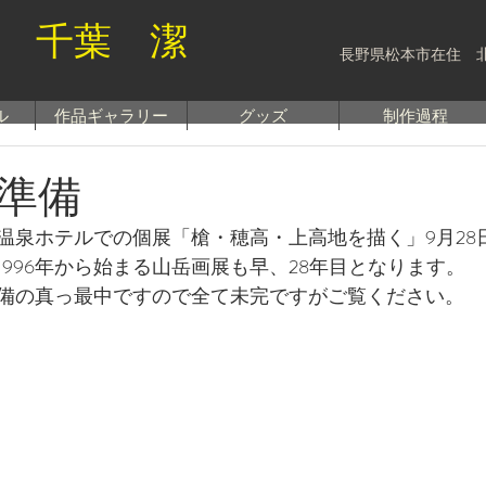
 千葉 潔
長野県松本市在住 
ル
作品ギャラリー
グッズ
制作過程
準備
泉ホテルでの個展「槍・穂高・上高地を描く」9月28日〜
996年から始まる山岳画展も早、28年目となります。
備の真っ最中ですので全て未完ですがご覧ください。