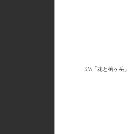
SM「花と槍ヶ岳」