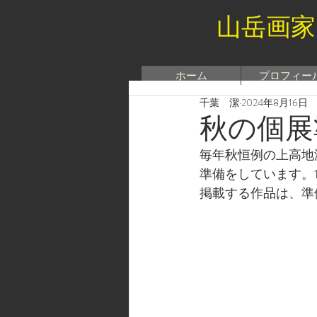
山岳画家
ホーム
プロフィー
千葉 潔
2024年8月16日
秋の個展
毎年秋恒例の上高地温
準備をしています。1
掲載する作品は、準