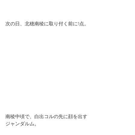
次の日、北穂南稜に取り付く前に1点。
南稜中頃で、白出コルの先に顔を出す
ジャンダルム。