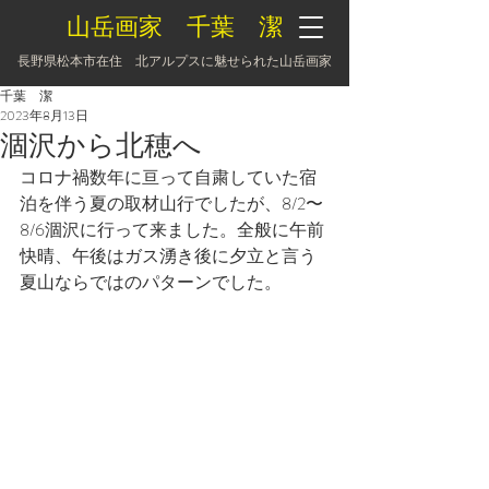
山岳画家 千葉 潔
長野県松本市在住 北アルプスに魅せられた山岳画家
千葉 潔
2023年8月13日
涸沢から北穂へ
コロナ禍数年に亘って自粛していた宿
泊を伴う夏の取材山行でしたが、8/2〜
8/6涸沢に行って来ました。全般に午前
快晴、午後はガス湧き後に夕立と言う
夏山ならではのパターンでした。