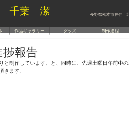
 千葉 潔
長野県松本市在住 
ル
作品ギャラリー
グッズ
制作過程
進捗報告
りと制作しています。と、同時に、先週土曜日午前中の
頂きます。