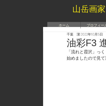
山岳画家
ホーム
プロフィー
千葉 潔
2022年10月5日
油彩F3 
「流れと霞沢」っく
始めましたので見て