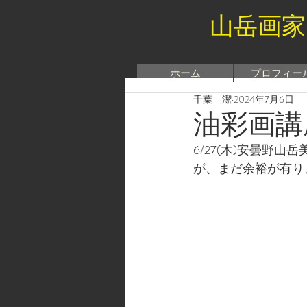
山岳画家
ホーム
プロフィー
千葉 潔
2024年7月6日
油彩画講
6/27(木)安曇野
が、まだ余裕が有り