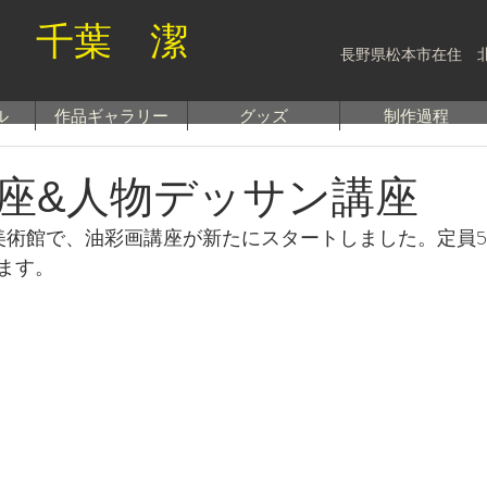
 千葉 潔
長野県松本市在住 
ル
作品ギャラリー
グッズ
制作過程
座&人物デッサン講座
山岳美術館で、油彩画講座が新たにスタートしました。定員
ます。