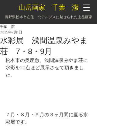
山岳画家 千葉 潔
長野県松本市在住 北アルプスに魅せられた山岳画家
千葉 潔
2025年7月1日
水彩展 浅間温泉みやま
荘 7・8・9月
松本市の奥座敷、浅間温泉みやま荘に
水彩を20点ほど展示させて頂きまし
た。
７月・８月・９月の３ヶ月間に亘る水
彩展です。