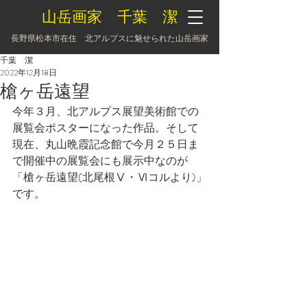
山岳画家 千葉 潔
長野県松本市在住 北アルプスに魅せられた山岳画家
千葉 潔
2022年12月18日
槍ヶ岳遠望
今年３月、北アルプス展望美術館での
展覧会ポスターになった作品。そして
現在、丸山晩霞記念館で今月２５日ま
で開催中の展覧会にも展示中なのが
「槍ヶ岳遠望(北尾根Ⅴ・Ⅵコルより)」
です。