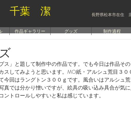
 千葉 潔
長野県松本市在住 
ル
作品ギャラリー
グッズ
制作過程
ズ
プス」と題して制作中の作品です。でも今日は作品その
カスしてみようと思います。MO紙・アルシュ荒目３０
て今回はラングトン３００ｇです。風合いはアルシュ荒
写真では分かり憎いですが、絵具の吸い込み具合が気に
コントロールしやすいと私は感じています。