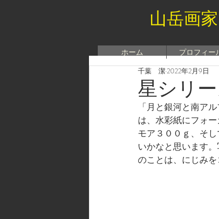
山岳画家
ホーム
プロフィー
千葉 潔
2022年2月9日
星シリー
「月と銀河と南アル
は、水彩紙にフォー
モア３００ｇ、そし
いかなと思います。
のことは、にじみを