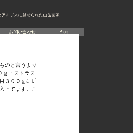
北アルプスに魅せられた山岳画家
お問い合わせ
Blog
ものと言うより
０ｇ・ストラス
目３００ｇに近
入ってます。こ