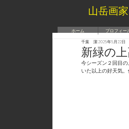
山岳画家
ホーム
プロフィー
千葉 潔
2025年5月22日
新緑の上
今シーズン２回目の
いた以上の好天気。