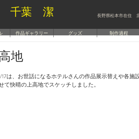
 千葉 潔
長野県松本市在住 
ル
作品ギャラリー
グッズ
制作過程
高地
6/17は、お世話になるホテルさんの作品展示替えや各施
せて快晴の上高地でスケッチしました。