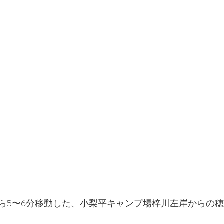
ら5〜6分移動した、小梨平キャンプ場梓川左岸からの