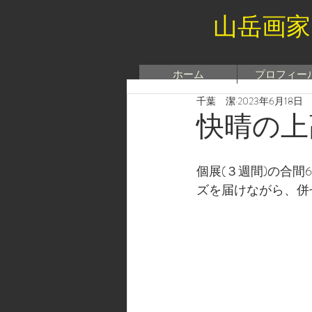
山岳画家
ホーム
プロフィー
千葉 潔
2023年6月18日
快晴の上
個展(３週間)の合間
ズを届けながら、併