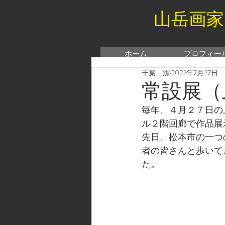
山岳画家
ホーム
プロフィー
千葉 潔
2022年7月27日
常設展（
毎年、４月２７日の
ル２階回廊で作品展
先日、松本市の一つ
者の皆さんと歩いて
た。