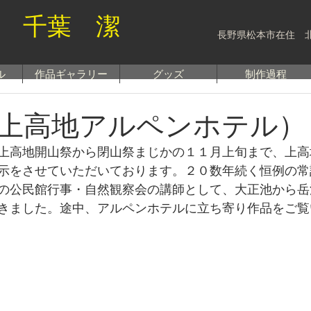
 千葉 潔
長野県松本市在住 
ル
作品ギャラリー
グッズ
制作過程
上高地アルペンホテル）
上高地開山祭から閉山祭まじかの１１月上旬まで、上高
示をさせていただいております。２０数年続く恒例の常
の公民館行事・自然観察会の講師として、大正池から岳
きました。途中、アルペンホテルに立ち寄り作品をご覧