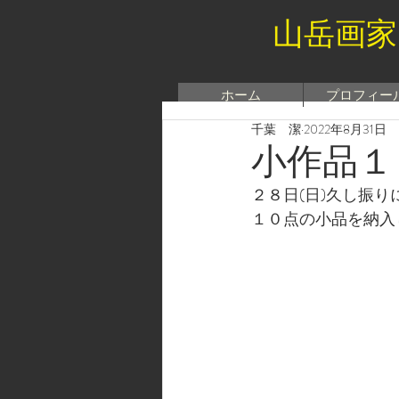
山岳画家
ホーム
プロフィー
千葉 潔
2022年8月31日
小作品１
２８日(日)久し振
１０点の小品を納入