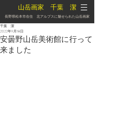
山岳画家 千葉 潔
長野県松本市在住 北アルプスに魅せられた山岳画家
千葉 潔
2022年9月18日
安曇野山岳美術館に行って
来ました