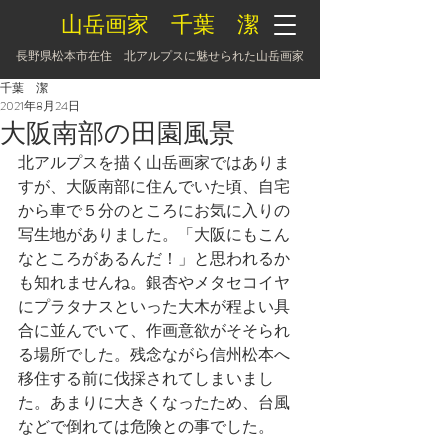
山岳画家 千葉 潔
長野県松本市在住 北アルプスに魅せられた山岳画家
千葉 潔
2021年8月24日
大阪南部の田園風景
北アルプスを描く山岳画家ではありま
すが、大阪南部に住んでいた頃、自宅
から車で５分のところにお気に入りの
写生地がありました。「大阪にもこん
なところがあるんだ！」と思われるか
も知れませんね。銀杏やメタセコイヤ
にプラタナスといった大木が程よい具
合に並んでいて、作画意欲がそそられ
る場所でした。残念ながら信州松本へ
移住する前に伐採されてしまいまし
た。あまりに大きくなったため、台風
などで倒れては危険との事でした。