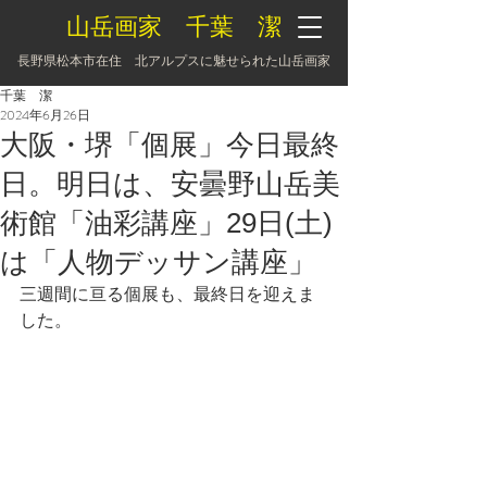
山岳画家 千葉 潔
長野県松本市在住 北アルプスに魅せられた山岳画家
千葉 潔
2024年6月26日
大阪・堺「個展」今日最終
日。明日は、安曇野山岳美
術館「油彩講座」29日(土)
は「人物デッサン講座」
三週間に亘る個展も、最終日を迎えま
した。