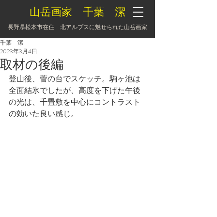
山岳画家 千葉 潔
長野県松本市在住 北アルプスに魅せられた山岳画家
千葉 潔
2023年3月4日
取材の後編
登山後、菅の台でスケッチ。駒ヶ池は
全面結氷でしたが、高度を下げた午後
の光は、千畳敷を中心にコントラスト
の効いた良い感じ。