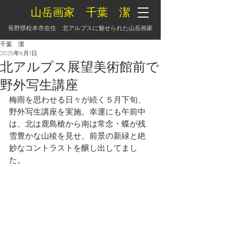
山岳画家 千葉 潔
長野県松本市在住 北アルプスに魅せられた山岳画家
千葉 潔
2025年6月1日
北アルプス展望美術館前で
野外写生講座
梅雨を思わせる日々が続く５月下旬、
野外写生講座を実施。幸運にも午前中
は、北は鹿島槍から南は常念・蝶が残
雪豊かな山稜を見せ、前景の新緑と絶
妙なコントラストを醸し出してまし
た。