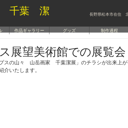
 千葉 潔
長野県松本市在住 
ル
作品ギャラリー
グッズ
制作過程
ス展望美術館での展覧会
プスの山々　山岳画家　千葉潔展」のチラシが出来上が
紹介いたします。