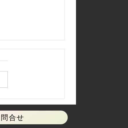
人物講座ヌード予告
.7.11.(土)
お問合せ