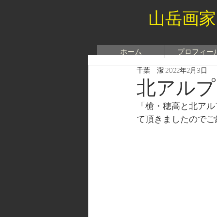
山岳画家
ホーム
プロフィー
千葉 潔
2022年2月3日
北アルプ
「槍・穂高と北アル
て頂きましたのでご