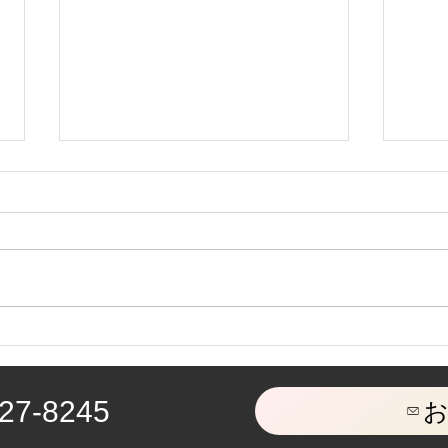
千葉潔水彩展 みやま荘(松
7月
本)2026.7.1.〜9.30.
2026
27-8245