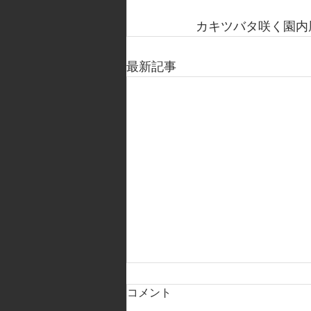
カキツバタ咲く園内
最新記事
コメント