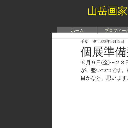
山岳画家
ホーム
プロフィー
千葉 潔
2023年5月15日
個展準備
６月９日(金)〜２
が、整いつつです。
目かなと、思います