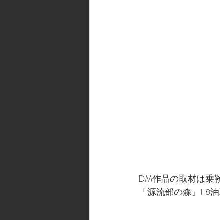
DM作品の取材は乗
「源流部の森」F8