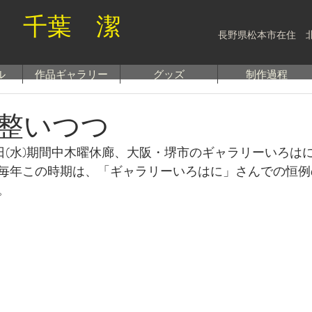
 千葉 潔
長野県松本市在住 
ル
作品ギャラリー
グッズ
制作過程
整いつつ
８日(水)期間中木曜休廊、大阪・堺市のギャラリーいろは
毎年この時期は、「ギャラリーいろはに」さんでの恒例
。