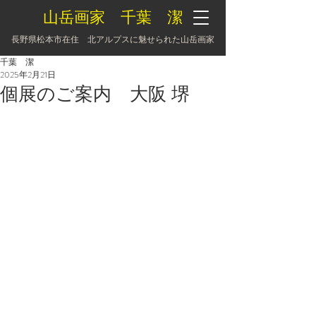
山岳画家 千葉 潔
長野県松本市在住 北アルプスに魅せられた山岳画家
千葉 潔
2025年2月21日
個展のご案内 大阪 堺