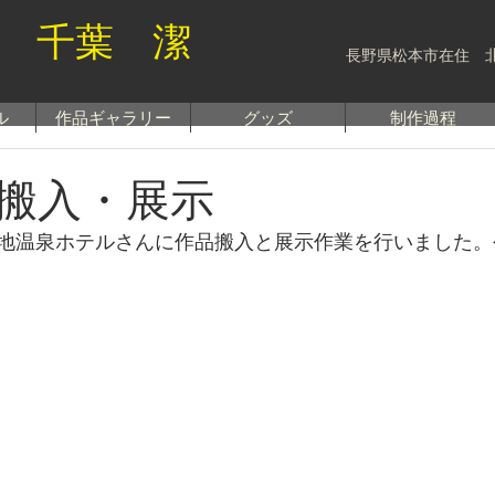
 千葉 潔
長野県松本市在住 
ル
作品ギャラリー
グッズ
制作過程
搬入・展示
地温泉ホテルさんに作品搬入と展示作業を行いました。