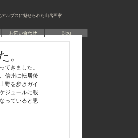
北アルプスに魅せられた山岳画家
お問い合わせ
Blog
た。
ってきました。
、信州に転居後
山野を歩きガイ
ケジュールに載
なっていると思