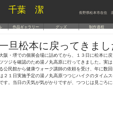
 千葉 潔
長野県松本市在住 
ル
作品ギャラリー
グッズ
制作過程
一旦松本に戻ってきまし
大阪・堺での個展会場に詰めてから、１３日に松本に戻
ツツジを確認のため湯ノ丸高原に行ってきました。実は
る公民館から健康ウォーク講師の依頼を受け、年に数回
は２１日実施予定の湯ノ丸高原つつじハイクのタイムス
です。当日の天気が気がかりですが、つつじは見ごろに