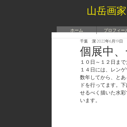
山岳画家
ホーム
プロフィー
千葉 潔
2022年6月19日
個展中、
１０日～１２日まで
１４日には、レンゲ
数年してから、とあ
ドを行ってます。下
せるべく描いた水彩
います。