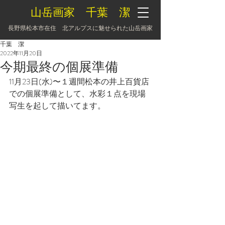
山岳画家 千葉 潔
長野県松本市在住 北アルプスに魅せられた山岳画家
千葉 潔
2022年11月20日
今期最終の個展準備
11月23日(水)〜１週間松本の井上百貨店
での個展準備として、水彩１点を現場
写生を起して描いてます。