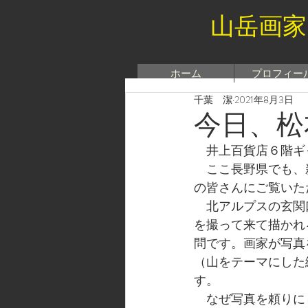
山岳画家
ホーム
プロフィー
千葉 潔
2021年8月3日
今日、松
　井上百貨店６階ギ
　ここ長野県でも、
の皆さんにご覧いた
　北アルプスの玄関
を撮って来て描かれ
問です。画家が写真
（山をテーマにした
す。
　なぜ写真を頼りに