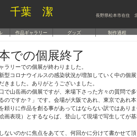
 千葉 潔
長野県松本市在住 
ル
作品ギャラリー
グッズ
制作過程
本での個展終了
ャラリーでの個展が終わりました。
新型コロナウイルスの感染状況が増加していく中の個展
だきました。ありがとうございました。
口で山岳画の個展ですが、来場下さった方々の質問で多
るのですか？」です。会場が大阪であれ、東京であれ本
を頼りに作品を創る事があってはならない訳ではありま
絵画表現）とするならば、登山して現場で写生してが基
しないのかに焦点をあてて、何回かに分けて書かせて頂