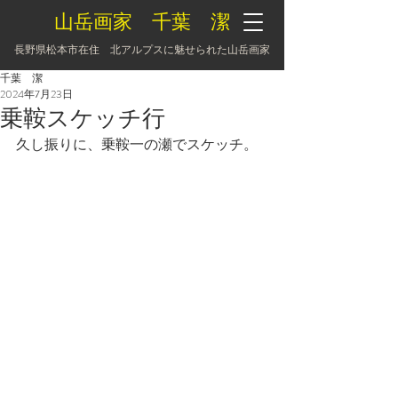
山岳画家 千葉 潔
長野県松本市在住 北アルプスに魅せられた山岳画家
千葉 潔
2024年7月23日
乗鞍スケッチ行
久し振りに、乗鞍一の瀬でスケッチ。