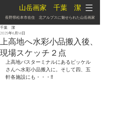
山岳画家 千葉 潔
長野県松本市在住 北アルプスに魅せられた山岳画家
千葉 潔
2025年6月14日
上高地へ水彩小品搬入後、
現場スケッチ２点
上高地バスターミナルにあるピッケル
さんへ水彩小品搬入に。そして四、五
軒各施設にも・・・‼️