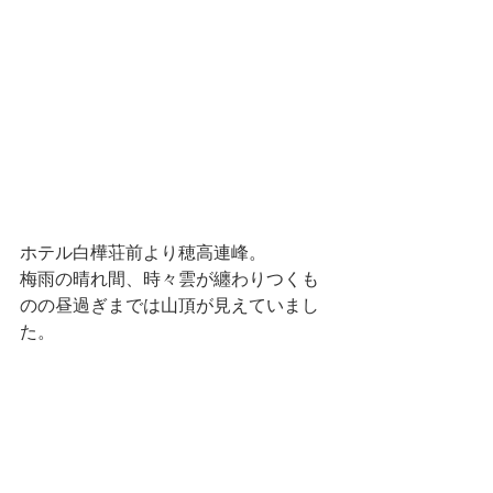
ホテル白樺荘前より穂高連峰。
梅雨の晴れ間、時々雲が纏わりつくも
のの昼過ぎまでは山頂が見えていまし
た。