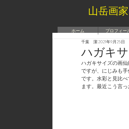
山岳画家
ホーム
プロフィー
千葉 潔
2021年9月25日
ハガキサ
ハガキサイズの画仙
ですが、にじみも手
です。水彩と見比べ
ます。最近こう言っ