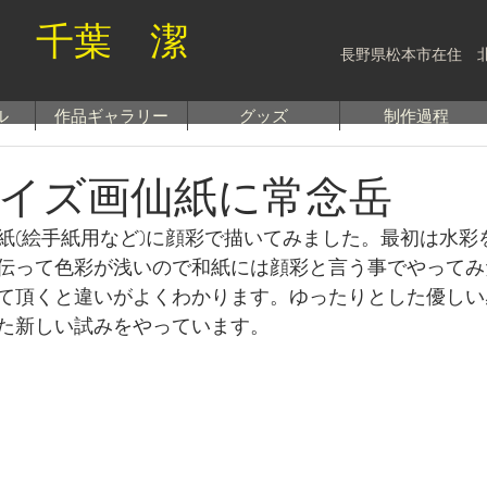
 千葉 潔
長野県松本市在住 
ル
作品ギャラリー
グッズ
制作過程
イズ画仙紙に常念岳
紙(絵手紙用など)に顔彩で描いてみました。最初は水彩
伝って色彩が浅いので和紙には顔彩と言う事でやってみ
て頂くと違いがよくわかります。ゆったりとした優しい
た新しい試みをやっています。