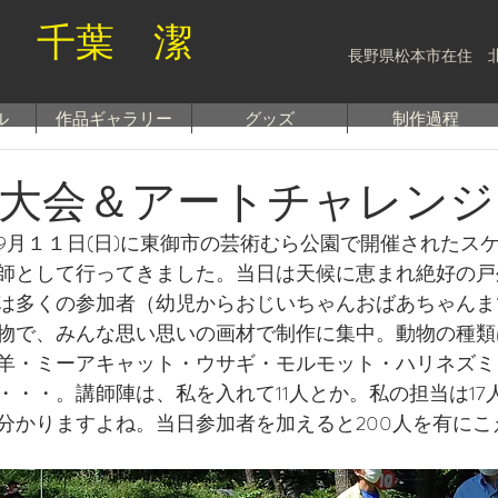
 千葉 潔
長野県松本市在住 
ル
作品ギャラリー
グッズ
制作過程
大会＆アートチャレンジ
9月１１日(日)に東御市の芸術むら公園で開催されたス
師として行ってきました。当日は天候に恵まれ絶好の戸
は多くの参加者（幼児からおじいちゃんおばあちゃんま
物で、みんな思い思いの画材で制作に集中。動物の種類
羊・ミーアキャット・ウサギ・モルモット・ハリネズミ
・・・。講師陣は、私を入れて11人とか。私の担当は17
分かりますよね。当日参加者を加えると200人を有にこ