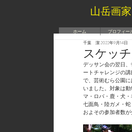
山岳画家
ホーム
プロフィー
千葉 潔
2022年9月14日
スケッチ
デッサン会の翌日、
ートチャレンジの講
で、芸術むら公園に
いました。対象は動
マ・ロバ・鹿・犬・
七面鳥・陸ガメ・蛇
およその参加者数が