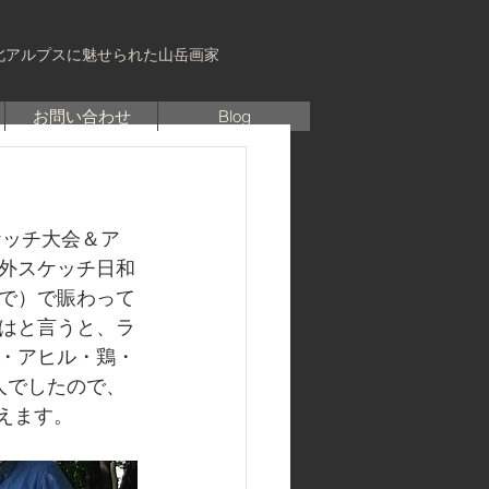
北アルプスに魅せられた山岳画家
お問い合わせ
Blog
ケッチ大会＆ア
外スケッチ日和
で）で賑わって
はと言うと、ラ
・アヒル・鶏・
人でしたので、
えます。