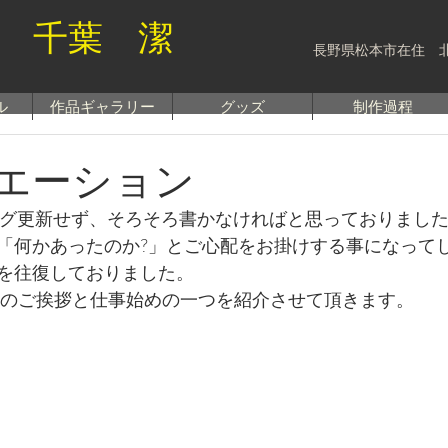
 千葉 潔
長野県松本市在住 
ル
作品ギャラリー
グッズ
制作過程
エーション
ブログ更新せず、そろそろ書かなければと思っておりまし
「何かあったのか?」とご心配をお掛けする事になって
を往復しておりました。
新年のご挨拶と仕事始めの一つを紹介させて頂きます。