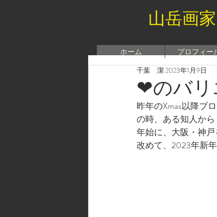
山岳画家
ホーム
プロフィー
千葉 潔
2023年1月9日
❤のバリ
昨年のXmas以降
の時、ある知人から
年始に、大阪・神戸
改めて、2023年