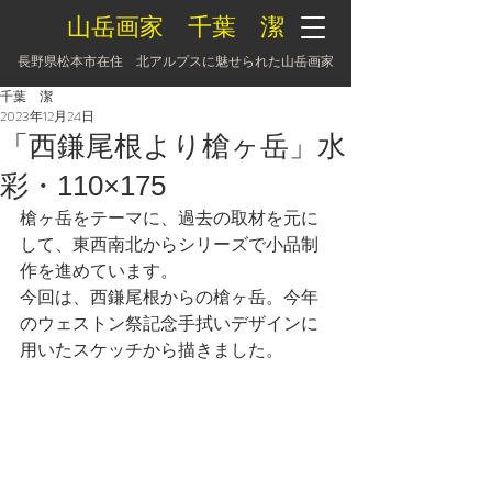
山岳画家 千葉 潔
長野県松本市在住 北アルプスに魅せられた山岳画家
千葉 潔
2023年12月24日
「西鎌尾根より槍ヶ岳」水
彩・110×175
槍ヶ岳をテーマに、過去の取材を元に
して、東西南北からシリーズで小品制
作を進めています。
今回は、西鎌尾根からの槍ヶ岳。今年
のウェストン祭記念手拭いデザインに
用いたスケッチから描きました。