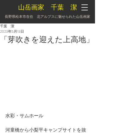
山岳画家 千葉 潔
長野県松本市在住 北アルプスに魅せられた山岳画家
千葉 潔
2023年5月13日
「芽吹きを迎えた上高地」
水彩・サムホール
河童橋から小梨平キャンプサイトを抜